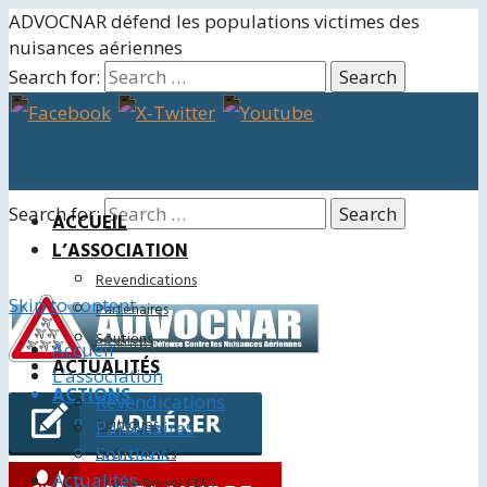
ADVOCNAR défend les populations victimes des
nuisances aériennes
Search for:
Search for:
ACCUEIL
L’ASSOCIATION
Revendications
Skip to content
Partenaires
Soutiens
Accueil
ACTUALITÉS
L’association
ACTIONS
Revendications
Juridiques
Partenaires
Soutiens
Événements
Actualités
Charte Roissy CDG