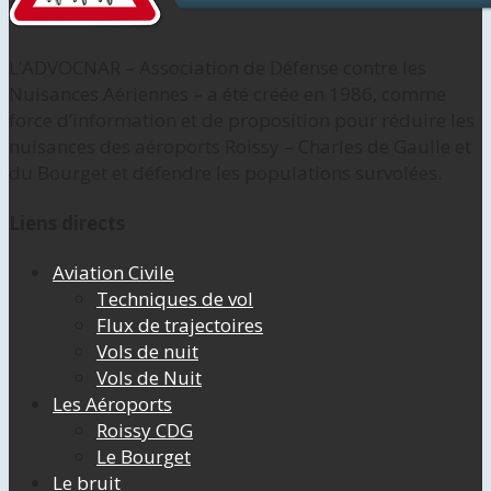
L’ADVOCNAR – Association de Défense contre les
Nuisances Aériennes – a été créée en 1986, comme
force d’information et de proposition pour réduire les
nuisances des aéroports Roissy – Charles de Gaulle et
du Bourget et défendre les populations survolées.
Liens directs
Aviation Civile
Techniques de vol
Flux de trajectoires
Vols de nuit
Vols de Nuit
Les Aéroports
Roissy CDG
Le Bourget
Le bruit