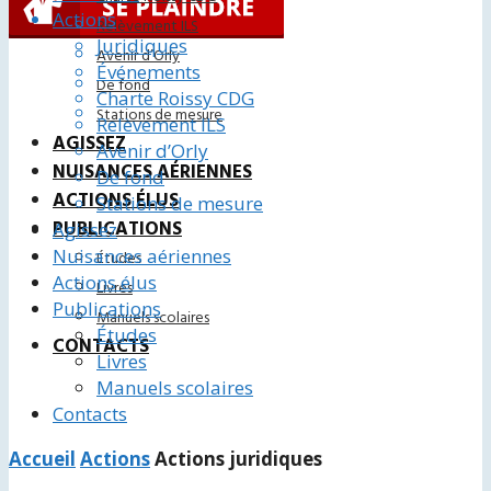
Actions
Relèvement ILS
Juridiques
Avenir d’Orly
Événements
De fond
Charte Roissy CDG
Stations de mesure
Relèvement ILS
AGISSEZ
Avenir d’Orly
NUISANCES AÉRIENNES
De fond
ACTIONS ÉLUS
Stations de mesure
PUBLICATIONS
Agissez
Nuisances aériennes
Études
Actions élus
Livres
Publications
Manuels scolaires
Études
CONTACTS
Livres
Manuels scolaires
Contacts
Accueil
Actions
Actions juridiques