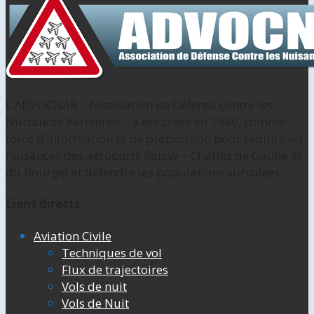
L’ADVOCNAR – Association de Défense contre les
Nuisances Aériennes – a été créée en 1986, comme
force d’information et de proposition pour réduire les
nuisances des aéroports Roissy – Charles de Gaulle et
du Bourget et défendre les populations survolées.
Liens directs
Aviation Civile
Techniques de vol
Flux de trajectoires
Vols de nuit
Vols de Nuit