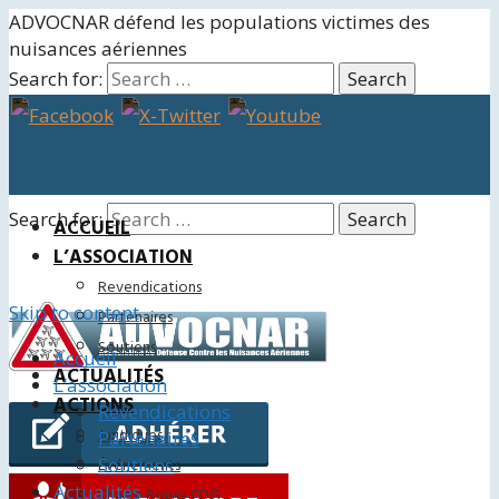
ADVOCNAR défend les populations victimes des
nuisances aériennes
Search for:
Search for:
ACCUEIL
L’ASSOCIATION
Revendications
Skip to content
Partenaires
Soutiens
Accueil
ACTUALITÉS
L’association
ACTIONS
Revendications
Juridiques
Partenaires
Soutiens
Événements
Actualités
Charte Roissy CDG