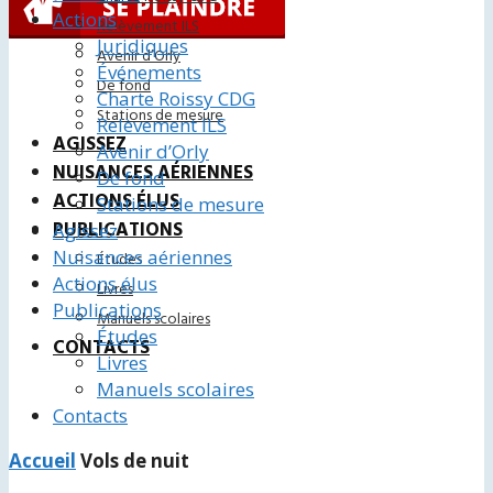
Actions
Relèvement ILS
Juridiques
Avenir d’Orly
Événements
De fond
Charte Roissy CDG
Stations de mesure
Relèvement ILS
AGISSEZ
Avenir d’Orly
NUISANCES AÉRIENNES
De fond
ACTIONS ÉLUS
Stations de mesure
PUBLICATIONS
Agissez
Nuisances aériennes
Études
Actions élus
Livres
Publications
Manuels scolaires
Études
CONTACTS
Livres
Manuels scolaires
Contacts
Accueil
Vols de nuit