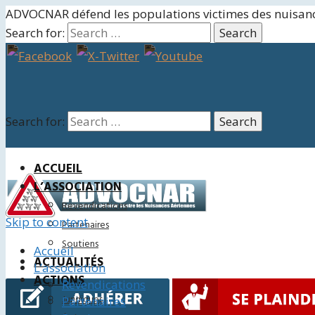
ADVOCNAR défend les populations victimes des nuisan
Search for:
Search for:
ACCUEIL
L’ASSOCIATION
Revendications
Skip to content
Partenaires
Soutiens
Accueil
ACTUALITÉS
L’association
ACTIONS
Revendications
Juridiques
Partenaires