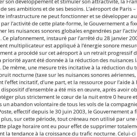
ver son développement et stimuler son attractivité, la Fr
 de ses ambitions et de ses besoins. L’aéroport de Paris 
te infrastructure ne peut fonctionner et se développer au
ar l’activité de cette plate-forme, le Gouvernement a fixé
nner les nuisances sonores globales engendrées par l’acti
e plafonnement, instauré par l’arrêté du 28 janvier 2003
ient multiplicateur est appliqué à l’énergie sonore mesuré
ement a procédé sur cet aéroport à un retrait progressif d
a priorité ayant été donnée à la réduction des nuisances l
. De même, une mesure très incitative à la réduction du tr
bruit nocturne (taxe sur les nuisances sonores aériennes, T
l’effet incitatif, d’une part, et la ressource pour l’aide à
 dispositif d’ensemble a été mis en œuvre, après avoir ob
éger plus strictement le cœur de la nuit entre 0 heure et
 un abandon volontaire de tous les vols de la compagnie 
oste, effectif depuis le 30 juin 2003, le Gouvernement a 
 plus, sur cette période, tout créneau non utilisé par un
cette plage horaire ont eu pour effet de supprimer total
t la tendance à la croissance du trafic nocturne. Celui-