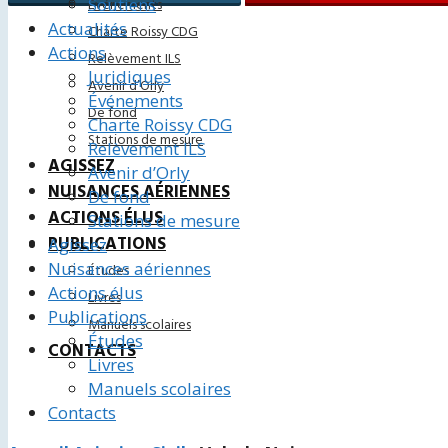
Soutiens
Événements
Actualités
Charte Roissy CDG
Actions
Relèvement ILS
Juridiques
Avenir d’Orly
Événements
De fond
Charte Roissy CDG
Stations de mesure
Relèvement ILS
AGISSEZ
Avenir d’Orly
NUISANCES AÉRIENNES
De fond
ACTIONS ÉLUS
Stations de mesure
PUBLICATIONS
Agissez
Nuisances aériennes
Études
Actions élus
Livres
Publications
Manuels scolaires
Études
CONTACTS
Livres
Manuels scolaires
Contacts