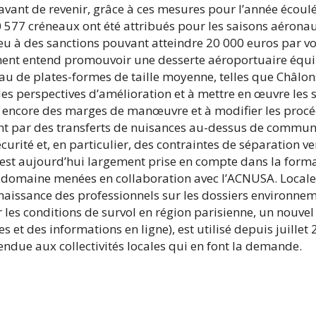
ant de revenir, grâce à ces mesures pour l’année écoulée
577 créneaux ont été attribués pour les saisons aéronaut
u à des sanctions pouvant atteindre 20 000 euros par vol.
ent entend promouvoir une desserte aéroportuaire équili
au de plates-formes de taille moyenne, telles que Châlons
 des perspectives d’amélioration et à mettre en œuvre les 
ste encore des marges de manœuvre et à modifier les procé
ient par des transferts de nuisances au-dessus de commun
rité et, en particulier, des contraintes de séparation vert
est aujourd’hui largement prise en compte dans la formati
ce domaine menées en collaboration avec l’ACNUSA. Local
nnaissance des professionnels sur les dossiers environneme
les conditions de survol en région parisienne, un nouvel o
s et des informations en ligne), est utilisé depuis juille
étendue aux collectivités locales qui en font la demande.