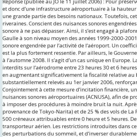
Réponse (publiée au JO le 11 juillet 2006) : Pour préser
et donc d’une infrastructure aéroportuaire à la hauteur
une grande partie des besoins nationaux. Toutefois, cet
riveraines. Conscient des nuisances sonores engendrées p
sonore à ne pas dépasser. Ainsi, il s’est engagé à plafo
Gaulle à son niveau moyen des années 1999-2000-2001. C
sonore engendrée par l’activité de l’aéroport. Un coeffic
est la plus fortement ressentie. Par ailleurs, le Gouvern
à l’automne 2008. Il s’agit d’un cas unique en Europe. L
interdits sur l’aérodrome entre 23 heures 30 et 6 heures
en augmentant significativement la fiscalité relative au 
substantiellement relevés au 1er janvier 2006, renforçant 
Conjointement à cette mesure d’incitation financière, un
nuisances sonores aéroportuaires (ACNUSA), afin de prot
à imposer des procédures à moindre bruit la nuit. Après
provenance de Tokyo-Narita) et de 25 % des vols de La P
500 créneaux attribuables entre 0 heure et 5 heures. De
transporteur aérien. Les restrictions introduites dans 
des perturbations du sommeil, et d’inverser durablemen