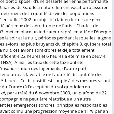
ance doit disposer d’une desserte aérienne performante
– Charles-de-Gaulle a naturellement vocation à assurer
 détriment de la qualité de vie des populations
 en juillet 2002 un objectif clair en termes de gêne
vité aérienne de l’aérodrome de Paris – Charles-de-
, met en place un indicateur représentatif de l’énergie
e le soir et la nuit, périodes pendant lesquelles la gêne
es avions les plus bruyants du chapitre 3, qui sera total
a nuit, ces avions sont d’ores et déjà totalement
afic entre 22 heures et 6 heures a été mise en oeuvre,
NSA). Ainsi, les taux de cette taxe ont été
 l’insonorisation des logements, d’autre part.
tenu un avis favorable de l’autorité de contrôle des
 5 heures. Ce dispositif est couplé à des mesures visant
Air France (à l’exception du vol quotidien en
fixé, par arrêté du 6 novembre 2003, un plafond de 22
e compagnie ne peut être réattribué à un autre
ement les émergences sonores, principales responsables
ci avait connu une progression moyenne de 11 % par an