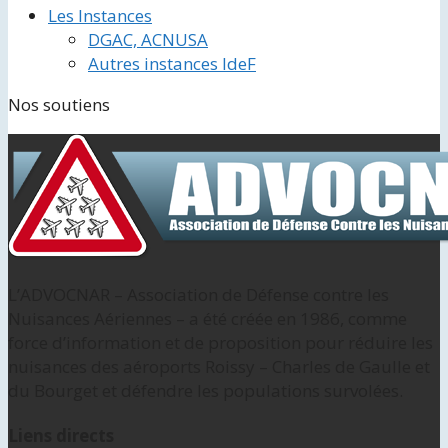
Les Instances
DGAC, ACNUSA
Autres instances IdeF
Nos soutiens
L’ADVOCNAR – Association de Défense contre les
Nuisances Aériennes – a été créée en 1986, comme
force d’information et de proposition pour réduire les
nuisances des aéroports Roissy – Charles de Gaulle et
du Bourget et défendre les populations survolées.
Liens directs