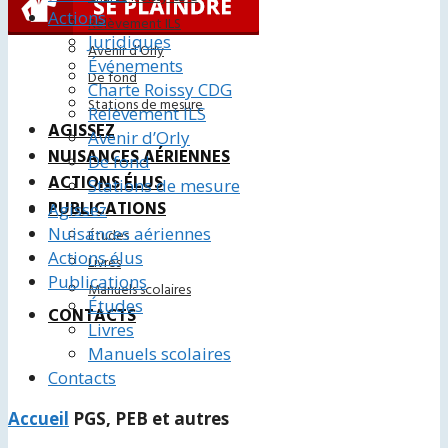
Actions
Relèvement ILS
Juridiques
Avenir d’Orly
Événements
De fond
Charte Roissy CDG
Stations de mesure
Relèvement ILS
AGISSEZ
Avenir d’Orly
NUISANCES AÉRIENNES
De fond
ACTIONS ÉLUS
Stations de mesure
PUBLICATIONS
Agissez
Nuisances aériennes
Études
Actions élus
Livres
Publications
Manuels scolaires
Études
CONTACTS
Livres
Manuels scolaires
Contacts
Accueil
PGS, PEB et autres