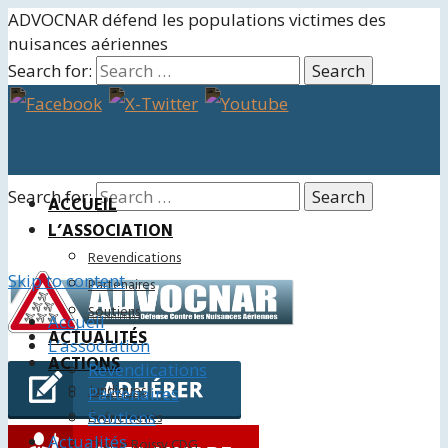
ADVOCNAR défend les populations victimes des
nuisances aériennes
Search for:
Search for:
ACCUEIL
L’ASSOCIATION
Revendications
Skip to content
Partenaires
Soutiens
Accueil
ACTUALITÉS
L’association
ACTIONS
Revendications
Juridiques
Partenaires
Soutiens
Événements
Actualités
Charte Roissy CDG