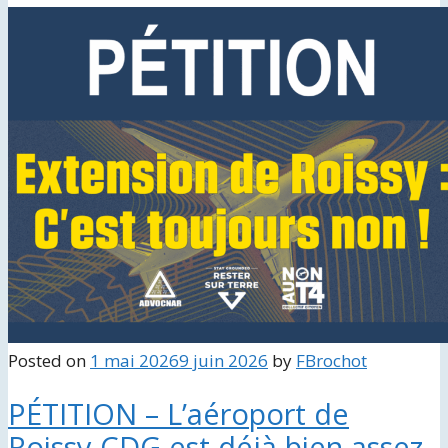
Posted on
1 mai 2026
9 juin 2026
by
FBrochot
PÉTITION – L’aéroport de
Roissy CDG est déjà bien assez