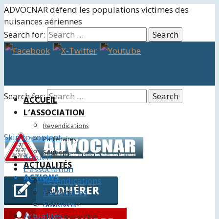
ADVOCNAR défend les populations victimes des
nuisances aériennes
Search for:
Search for:
ACCUEIL
L’ASSOCIATION
Revendications
Skip to content
Partenaires
Soutiens
Accueil
ACTUALITÉS
L’association
ACTIONS
Revendications
Juridiques
Partenaires
Soutiens
Événements
Actualités
Charte Roissy CDG