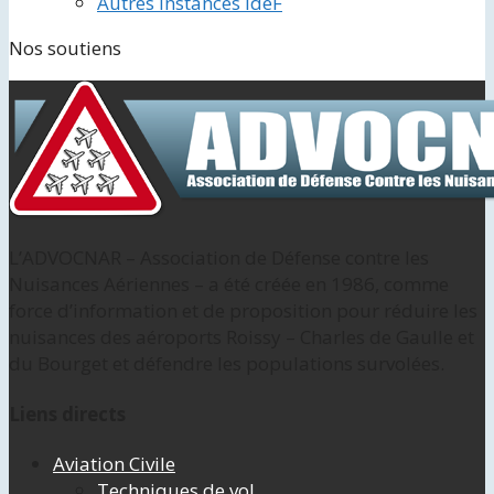
Autres instances IdeF
Nos soutiens
L’ADVOCNAR – Association de Défense contre les
Nuisances Aériennes – a été créée en 1986, comme
force d’information et de proposition pour réduire les
nuisances des aéroports Roissy – Charles de Gaulle et
du Bourget et défendre les populations survolées.
Liens directs
Aviation Civile
Techniques de vol