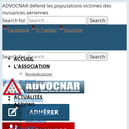
ADVOCNAR défend les populations victimes des
nuisances aériennes
Search for:
Search for:
ACCUEIL
L’ASSOCIATION
Revendications
Skip to content
Partenaires
Soutiens
Accueil
ACTUALITÉS
L’association
ACTIONS
Revendications
Juridiques
Partenaires
Soutiens
Événements
Actualités
Charte Roissy CDG