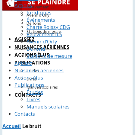
Actions
Relèvement ILS
Juridiques
Avenir d’Orly
Événements
De fond
Charte Roissy CDG
Stations de mesure
Relèvement ILS
AGISSEZ
Avenir d’Orly
NUISANCES AÉRIENNES
De fond
ACTIONS ÉLUS
Stations de mesure
PUBLICATIONS
Agissez
Nuisances aériennes
Études
Actions élus
Livres
Publications
Manuels scolaires
Études
CONTACTS
Livres
Manuels scolaires
Contacts
Accueil
Le bruit