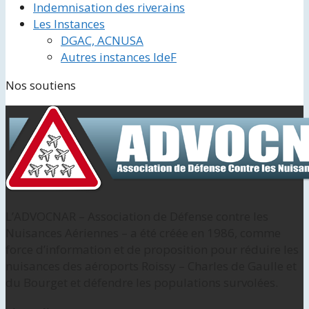
Indemnisation des riverains
Les Instances
DGAC, ACNUSA
Autres instances IdeF
Nos soutiens
L’ADVOCNAR – Association de Défense contre les
Nuisances Aériennes – a été créée en 1986, comme
force d’information et de proposition pour réduire les
nuisances des aéroports Roissy – Charles de Gaulle et
du Bourget et défendre les populations survolées.