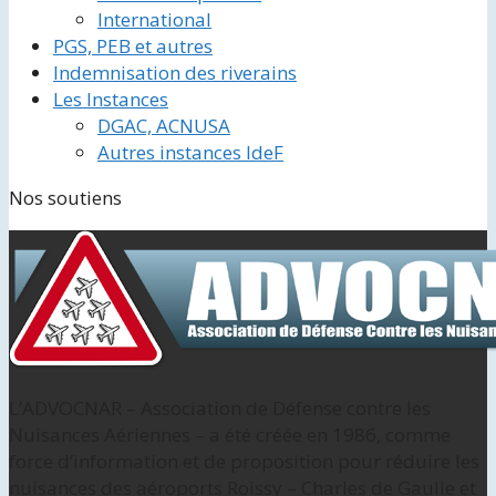
International
PGS, PEB et autres
Indemnisation des riverains
Les Instances
DGAC, ACNUSA
Autres instances IdeF
Nos soutiens
L’ADVOCNAR – Association de Défense contre les
Nuisances Aériennes – a été créée en 1986, comme
force d’information et de proposition pour réduire les
nuisances des aéroports Roissy – Charles de Gaulle et