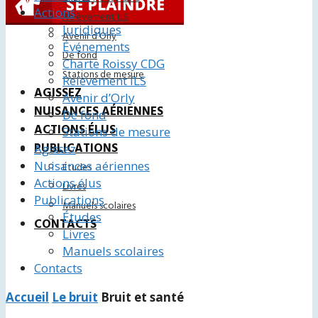
Actions
Relèvement ILS
Juridiques
Avenir d’Orly
Événements
De fond
Charte Roissy CDG
Stations de mesure
Relèvement ILS
AGISSEZ
Avenir d’Orly
NUISANCES AÉRIENNES
De fond
ACTIONS ÉLUS
Stations de mesure
PUBLICATIONS
Agissez
Nuisances aériennes
Études
Actions élus
Livres
Publications
Manuels scolaires
Études
CONTACTS
Livres
Manuels scolaires
Contacts
Accueil
Le bruit
Bruit et santé