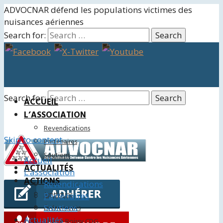
ADVOCNAR défend les populations victimes des
nuisances aériennes
Search for:
Search for:
ACCUEIL
L’ASSOCIATION
Revendications
Skip to content
Partenaires
Soutiens
Accueil
ACTUALITÉS
L’association
ACTIONS
Revendications
Juridiques
Partenaires
Soutiens
Événements
Actualités
Charte Roissy CDG