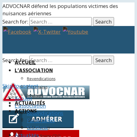
ADVOCNAR défend les populations victimes des
nuisances aériennes
Search for:
Search for:
ACCUEIL
L’ASSOCIATION
Revendications
Skip to content
Partenaires
Soutiens
Accueil
ACTUALITÉS
L’association
ACTIONS
Revendications
Juridiques
Partenaires
Soutiens
Événements
Actualités
Charte Roissy CDG