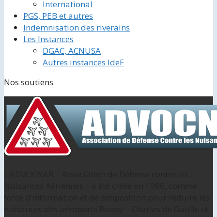
International
PGS, PEB et autres
Indemnisation des riverains
Les Instances
DGAC, ACNUSA
Autres instances IdeF
Nos soutiens
L’ADVOCNAR – Association de Défense contre les
Nuisances Aériennes – a été créée en 1986, comme
force d’information et de proposition pour réduire les
nuisances des aéroports Roissy – Charles de Gaulle et