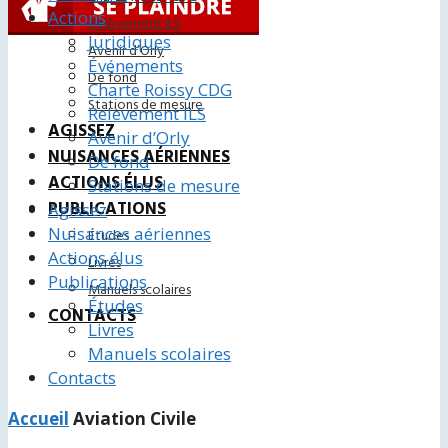
Actions
Relèvement ILS
Juridiques
Avenir d’Orly
Événements
De fond
Charte Roissy CDG
Stations de mesure
Relèvement ILS
AGISSEZ
Avenir d’Orly
NUISANCES AÉRIENNES
De fond
ACTIONS ÉLUS
Stations de mesure
PUBLICATIONS
Agissez
Nuisances aériennes
Études
Actions élus
Livres
Publications
Manuels scolaires
Études
CONTACTS
Livres
Manuels scolaires
Contacts
Accueil
Aviation Civile