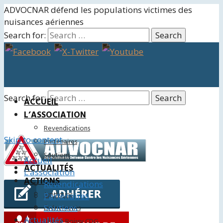
ADVOCNAR défend les populations victimes des
nuisances aériennes
Search for:
Search for:
ACCUEIL
L’ASSOCIATION
Revendications
Skip to content
Partenaires
Soutiens
Accueil
ACTUALITÉS
L’association
ACTIONS
Revendications
Juridiques
Partenaires
Soutiens
Événements
Actualités
Charte Roissy CDG