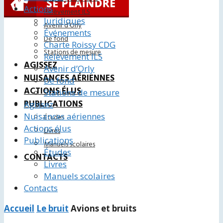
Actions
Relèvement ILS
Juridiques
Avenir d’Orly
Événements
De fond
Charte Roissy CDG
Stations de mesure
Relèvement ILS
AGISSEZ
Avenir d’Orly
NUISANCES AÉRIENNES
De fond
ACTIONS ÉLUS
Stations de mesure
PUBLICATIONS
Agissez
Nuisances aériennes
Études
Actions élus
Livres
Publications
Manuels scolaires
Études
CONTACTS
Livres
Manuels scolaires
Contacts
Accueil
Le bruit
Avions et bruits