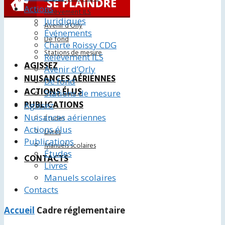
Actions
Relèvement ILS
Juridiques
Avenir d’Orly
Événements
De fond
Charte Roissy CDG
Stations de mesure
Relèvement ILS
AGISSEZ
Avenir d’Orly
NUISANCES AÉRIENNES
De fond
ACTIONS ÉLUS
Stations de mesure
PUBLICATIONS
Agissez
Nuisances aériennes
Études
Actions élus
Livres
Publications
Manuels scolaires
Études
CONTACTS
Livres
Manuels scolaires
Contacts
Accueil
Cadre réglementaire