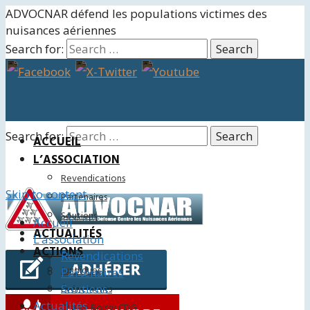
ADVOCNAR défend les populations victimes des
nuisances aériennes
Search for:
Search for:
ACCUEIL
L’ASSOCIATION
Revendications
Skip to content
Partenaires
Soutiens
Accueil
ACTUALITÉS
L’association
ACTIONS
Revendications
Juridiques
Partenaires
Soutiens
Événements
Actualités
Charte Roissy CDG