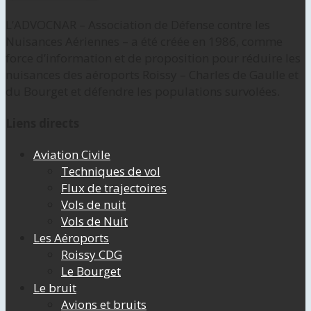
L’ADVOCNAR – Association de Défense contre les
Nuisances Aériennes – a été créée en 1986, comme
force d’information et de proposition pour réduire les
nuisances des aéroports Roissy – Charles de Gaulle et
du Bourget et défendre les populations survolées.
Liens directs
Aviation Civile
Techniques de vol
Flux de trajectoires
Vols de nuit
Vols de Nuit
Les Aéroports
Roissy CDG
Le Bourget
Le bruit
Avions et bruits