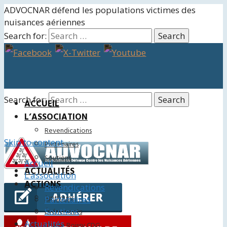
ADVOCNAR défend les populations victimes des
nuisances aériennes
Search for:
Search for:
ACCUEIL
L’ASSOCIATION
Revendications
Skip to content
Partenaires
Soutiens
Accueil
ACTUALITÉS
L’association
ACTIONS
Revendications
Juridiques
Partenaires
Soutiens
Événements
Actualités
Charte Roissy CDG