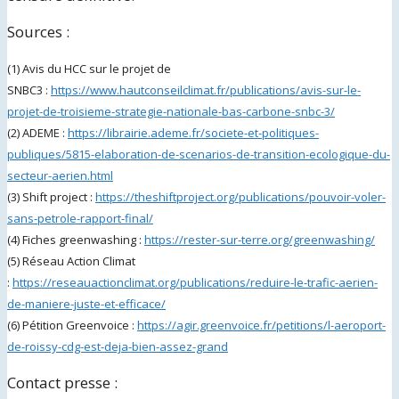
Sources :
(1) Avis du HCC sur le projet de
SNBC3 :
https://www.hautconseilclimat.fr/publications/avis-sur-le-
projet-de-troisieme-strategie-nationale-bas-carbone-snbc-3/
(2) ADEME :
https://librairie.ademe.fr/societe-et-politiques-
publiques/5815-elaboration-de-scenarios-de-transition-ecologique-du-
secteur-aerien.html
(3) Shift project :
https://theshiftproject.org/publications/pouvoir-voler-
sans-petrole-rapport-final/
(4) Fiches greenwashing :
https://rester-sur-terre.org/greenwashing/
(5) Réseau Action Climat
:
https://reseauactionclimat.org/publications/reduire-le-trafic-aerien-
de-maniere-juste-et-efficace/
(6) Pétition Greenvoice :
https://agir.greenvoice.fr/petitions/l-aeroport-
de-roissy-cdg-est-deja-bien-assez-grand
Contact presse :