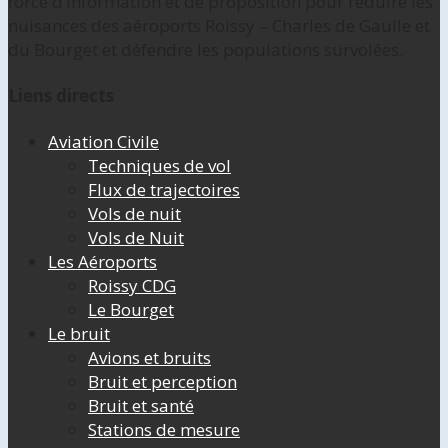
force d’information et de proposition pour réduire les
nuisances des aéroports Roissy – Charles de Gaulle et
du Bourget et défendre les populations survolées.
Liens directs
Aviation Civile
Techniques de vol
Flux de trajectoires
Vols de nuit
Vols de Nuit
Les Aéroports
Roissy CDG
Le Bourget
Le bruit
Avions et bruits
Bruit et perception
Bruit et santé
Stations de mesure