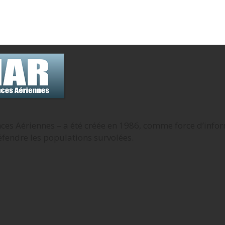
es Aériennes – a été créée en 1986, comme force d’infor
éfendre les populations survolées.