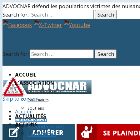
ADVOCNAR défend les populations victimes des nuisan
Search for:
Search for:
ACCUEIL
L’ASSOCIATION
Revendications
Skip to content
Partenaires
Soutiens
Accueil
ACTUALITÉS
L’association
ACTIONS
Revendications
Juridiques
Partenaires