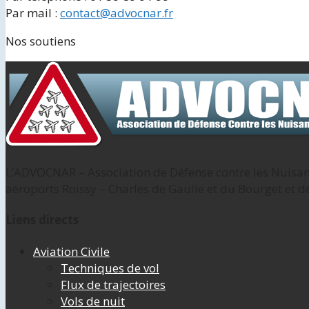
Par mail :
contact@advocnar.fr
Nos soutiens
L’ADVOCNAR – Association de Défense contre les Nuisanc
aéroports Roissy – Charles de Gaulle et du Bourget et d
Liens directs
Aviation Civile
Techniques de vol
Flux de trajectoires
Vols de nuit