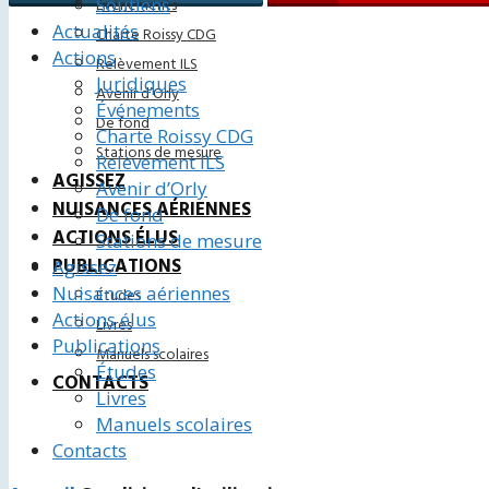
Soutiens
Événements
Actualités
Charte Roissy CDG
Actions
Relèvement ILS
Juridiques
Avenir d’Orly
Événements
De fond
Charte Roissy CDG
Stations de mesure
Relèvement ILS
AGISSEZ
Avenir d’Orly
NUISANCES AÉRIENNES
De fond
ACTIONS ÉLUS
Stations de mesure
PUBLICATIONS
Agissez
Nuisances aériennes
Études
Actions élus
Livres
Publications
Manuels scolaires
Études
CONTACTS
Livres
Manuels scolaires
Contacts