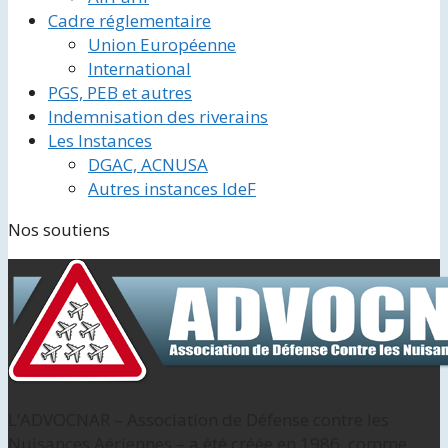
Cadre réglementaire
Union Européenne
International
PGS, PEB et autres
Indemnisation des riverains
Les Instances
DGAC, ACNUSA
Autres instances IdeF
Nos soutiens
L’ADVOCNAR – Association de Défense contre les
Nuisances Aériennes – a été créée en 1986, comme