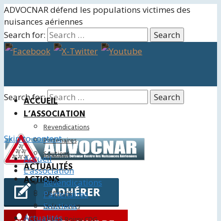
ADVOCNAR défend les populations victimes des
nuisances aériennes
Search for:
Search for:
ACCUEIL
L’ASSOCIATION
Revendications
Skip to content
Partenaires
Soutiens
Accueil
ACTUALITÉS
L’association
ACTIONS
Revendications
Juridiques
Partenaires
Soutiens
Événements
Actualités
Charte Roissy CDG