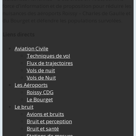
force d’information et de proposition pour réduire les
nuisances des aéroports Roissy – Charles de Gaulle et
du Bourget et défendre les populations survolées.
Liens directs
Aviation Civile
Techniques de vol
Flux de trajectoires
Vols de nuit
Vols de Nuit
Les Aéroports
Roissy CDG
Le Bourget
Le bruit
Avions et bruits
Bruit et perception
Bruit et santé
Stations de mesure