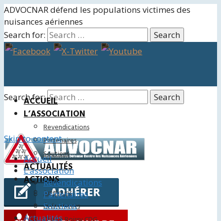
ADVOCNAR défend les populations victimes des
nuisances aériennes
Search for:
Search for:
ACCUEIL
L’ASSOCIATION
Revendications
Skip to content
Partenaires
Soutiens
Accueil
ACTUALITÉS
L’association
ACTIONS
Revendications
Juridiques
Partenaires
Soutiens
Événements
Actualités
Charte Roissy CDG