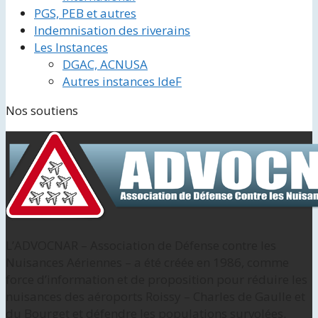
PGS, PEB et autres
Indemnisation des riverains
Les Instances
DGAC, ACNUSA
Autres instances IdeF
Nos soutiens
L’ADVOCNAR – Association de Défense contre les
Nuisances Aériennes – a été créée en 1986, comme
force d’information et de proposition pour réduire les
nuisances des aéroports Roissy – Charles de Gaulle et
du Bourget et défendre les populations survolées.