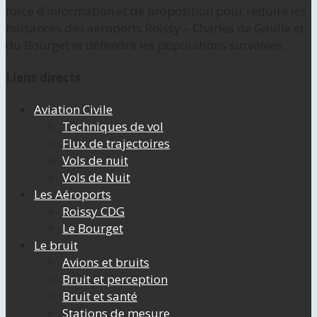
force d’information et de proposition pour réduire les
nuisances des aéroports Roissy – Charles de Gaulle et
du Bourget et défendre les populations survolées.
Liens directs
Aviation Civile
Techniques de vol
Flux de trajectoires
Vols de nuit
Vols de Nuit
Les Aéroports
Roissy CDG
Le Bourget
Le bruit
Avions et bruits
Bruit et perception
Bruit et santé
Stations de mesure