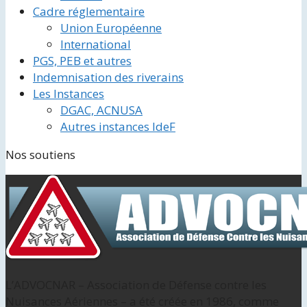
Cadre réglementaire
Union Européenne
International
PGS, PEB et autres
Indemnisation des riverains
Les Instances
DGAC, ACNUSA
Autres instances IdeF
Nos soutiens
L’ADVOCNAR – Association de Défense contre les
Nuisances Aériennes – a été créée en 1986, comme