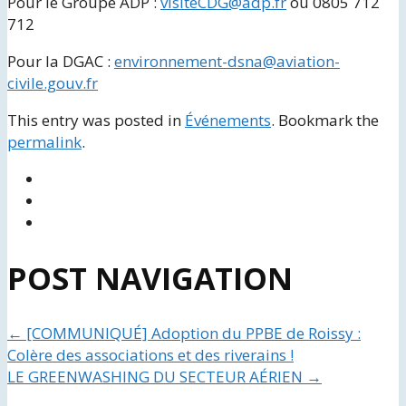
Pour le Groupe ADP :
visiteCDG@adp.fr
ou 0805 712
712
Pour la DGAC :
environnement-dsna@aviation-
civile.gouv.fr
This entry was posted in
Événements
. Bookmark the
permalink
.
POST NAVIGATION
←
[COMMUNIQUÉ] Adoption du PPBE de Roissy :
Colère des associations et des riverains !
LE GREENWASHING DU SECTEUR AÉRIEN
→