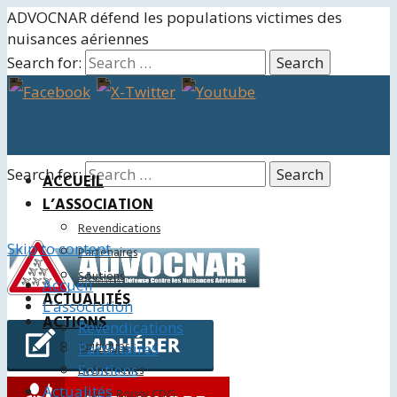
ADVOCNAR défend les populations victimes des
nuisances aériennes
Search for:
Search for:
ACCUEIL
L’ASSOCIATION
Revendications
Skip to content
Partenaires
Soutiens
Accueil
ACTUALITÉS
L’association
ACTIONS
Revendications
Juridiques
Partenaires
Soutiens
Événements
Actualités
Charte Roissy CDG