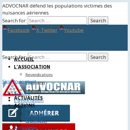
ADVOCNAR défend les populations victimes des
nuisances aériennes
Search for:
Search for:
ACCUEIL
L’ASSOCIATION
Revendications
Skip to content
Partenaires
Soutiens
Accueil
ACTUALITÉS
L’association
ACTIONS
Revendications
Juridiques
Partenaires
Soutiens
Événements
Actualités
Charte Roissy CDG