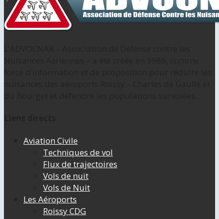
L’ADVOCNAR – Association de Défense contre les
Nuisances Aériennes – a été créée en 1986, comme
force d’information et de proposition pour réduire les
nuisances des aéroports Roissy – Charles de Gaulle et
du Bourget et défendre les populations survolées.
Liens directs
Aviation Civile
Techniques de vol
Flux de trajectoires
Vols de nuit
Vols de Nuit
Les Aéroports
Roissy CDG