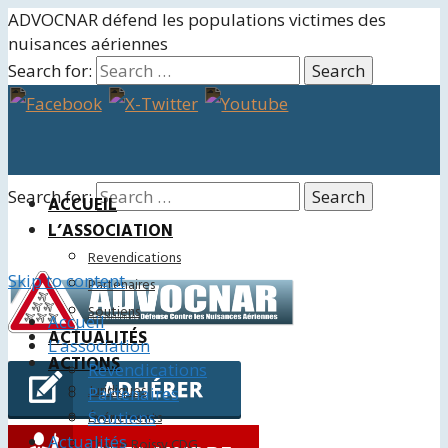
ADVOCNAR défend les populations victimes des
nuisances aériennes
Search for:
Search for:
ACCUEIL
L’ASSOCIATION
Revendications
Skip to content
Partenaires
Soutiens
Accueil
ACTUALITÉS
L’association
ACTIONS
Revendications
Juridiques
Partenaires
Soutiens
Événements
Actualités
Charte Roissy CDG