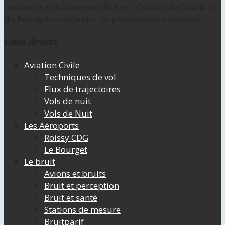
nuisances des aéroports Roissy – Charles de Gaulle et
du Bourget et défendre les populations survolées.
Liens directs
Aviation Civile
Techniques de vol
Flux de trajectoires
Vols de nuit
Vols de Nuit
Les Aéroports
Roissy CDG
Le Bourget
Le bruit
Avions et bruits
Bruit et perception
Bruit et santé
Stations de mesure
Bruitparif