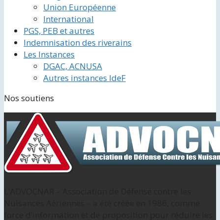
Union Européenne
International
PGS, PEB et autres
Indemnisation des riverains
Les Instances
DGAC, ACNUSA
Autres instances IdeF
Nos soutiens
L’ADVOCNAR – Association de Défense contre les
Nuisances Aériennes – a été créée en 1986, comme
force d’information et de proposition pour réduire les