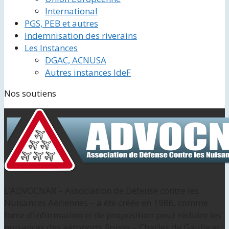
International
PGS, PEB et autres
Indemnisation des riverains
Les Instances
DGAC, ACNUSA
Autres instances IdeF
Nos soutiens
L’ADVOCNAR – Association de Défense contre les
Nuisances Aériennes – a été créée en 1986, comme
force d’information et de proposition pour réduire les
nuisances des aéroports Roissy – Charles de Gaulle et