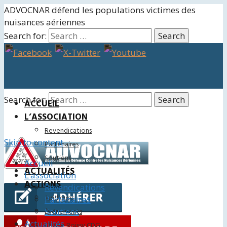
ADVOCNAR défend les populations victimes des
nuisances aériennes
Search for:
Search for:
ACCUEIL
L’ASSOCIATION
Revendications
Skip to content
Partenaires
Soutiens
Accueil
ACTUALITÉS
L’association
ACTIONS
Revendications
Juridiques
Partenaires
Soutiens
Événements
Actualités
Charte Roissy CDG